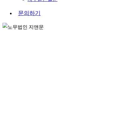
문
의
하
기