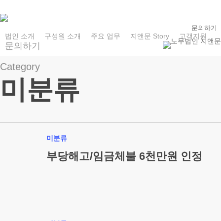
Skip
to
문의하기
main
법인 소개
구성원 소개
주요 업무
지앤문 Story
고객지원
content
문
의
하
기
Category
미분류
미분류
부당해고/임금체불 6천만원 인정