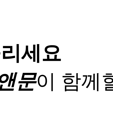
돌리세요
앤문
이 함께