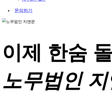
문
의
하
기
이제 한숨 
노무법인 지