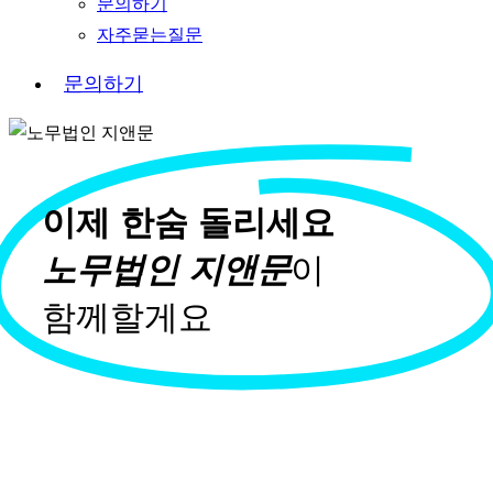
문의하기
자주묻는질문
문
의
하
기
이제 한숨 돌리세요
노무법인 지앤문
이
함께할게요