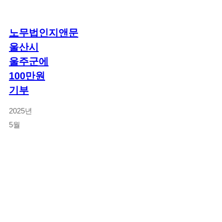
노무법인지앤문
울산시
울주군에
100만원
기부
2025년
5월