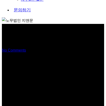
문
의
하
기
목포대학교 강의
No Comments