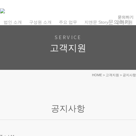
Skip
to
문의하기
main
문
의
하
기
법인 소개
구성원 소개
주요 업무
지앤문 Story
고객지원
content
SERVICE
고객지원
HOME
> 고객지원 > 공지사항
공지사항