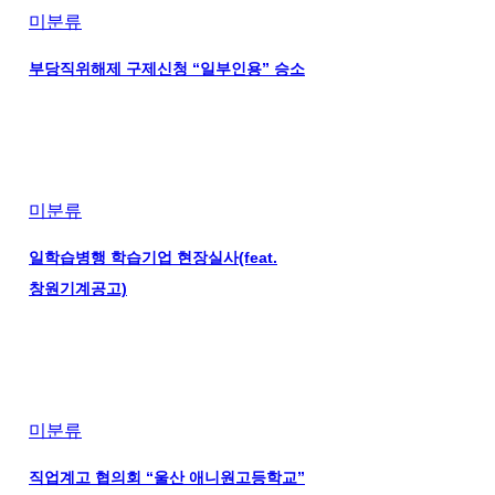
미분류
부당직위해제 구제신청 “일부인용” 승소
미분류
일학습병행 학습기업 현장실사(feat.
창원기계공고)
미분류
직업계고 협의회 “울산 애니원고등학교”