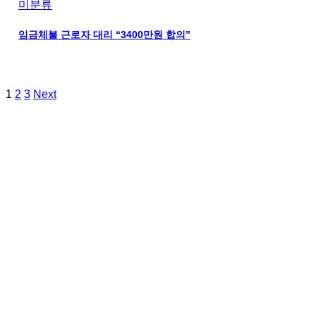
미분류
임금체불 근로자 대리 “3400만원 합의”
1
2
3
Next
노무법인 지앤문