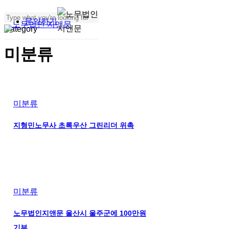
Skip
문의하기
to
Menu
Category
Close
main
Search
미분류
content
미분류
지형민노무사 초록우산 그린리더 위촉
미분류
노무법인지앤문 울산시 울주군에 100만원
기부