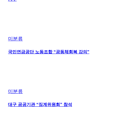
미분류
국민연금공단 노동조합 “공동체회복 강의”
미분류
대구 공공기관 “징계위원회” 참석