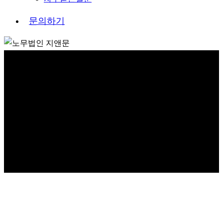
문
의
하
기
한국산업인력공단(HRDK)
근로기준법 강의