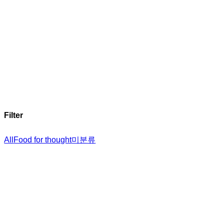
Filter
All
Food for thought
미분류