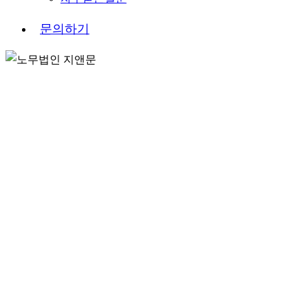
문
의
하
기